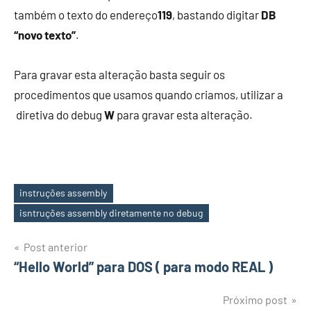
também o texto do endereço
119
, bastando digitar
DB
“novo texto”
.
Para gravar esta alteração basta seguir os
procedimentos que usamos quando criamos, utilizar a
diretiva do debug
W
para gravar esta alteração.
instruções assembly
Tags
isntruções assembly diretamente no debug
Navegação
Post anterior
“Hello World” para DOS ( para modo REAL )
de
Post
Próximo post