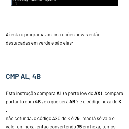
Aí esta o programa, as instruções novas estão
destacadas em verde e são elas:
CMP AL, 4B
Esta instrução compara
A
L (a parte low do
AX
) , compara
portanto com
4B
, e o que será
4B
? é o código hexa de
K
,
não cofunda, o código ASC de K é
75
, mas lá só vale o
valor em hexa, então convertendo
75
em hexa, temos