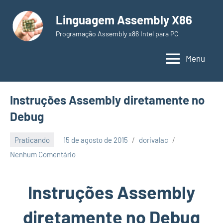
Pular
Linguagem Assembly X86
para
o
Programação Assembly x86 Intel para PC
conteúdo
Menu
Instruções Assembly diretamente no
Debug
Praticando
15 de agosto de 2015
dorivalac
Nenhum Comentário
Instruções Assembly
diretamente no Debug