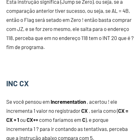
Esta instrução significa (Jump se Zero), ou seja, se a
comparação anterior tiver sucesso, ou seja, se AL = 4B,
então o Flag será setado em Zero ! então basta comprar
com JZ, e se for zero mesmo, ele salta para o endereço
118, perceba que em no endereço 118 tem o INT 20 que é ?
fim de programa.
INC CX
Se você pensou em
Incrementation
, acertou ! ele
incrementa 1 valor no registrador
CX
, seria como (
CX =
CX + 1
ou
CX++
como faríamos em
C
), e porque
incrementa 1 ? para ir contando as tentativas, perceba
que a instrução abaixo compara com 5.