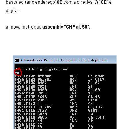
basta editar o endereço
10E
com a diretiva
“A 10E”
e
digitar
a mova instrução
assembly “CMP al, 59″.