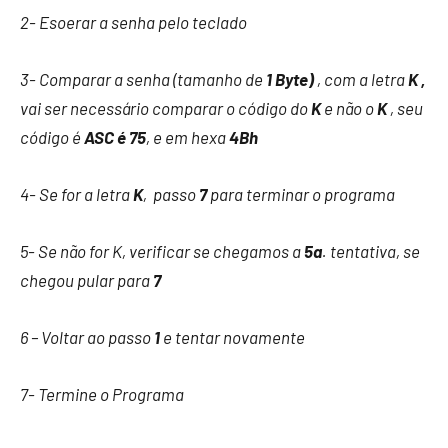
2- Esoerar a senha pelo teclado
3- Comparar a senha (tamanho de
1 Byte)
, com a letra
K ,
vai ser necessário comparar o código do
K
e não o
K
, seu
código é
ASC é 75
, e em hexa
4Bh
4- Se for a letra
K
, passo
7
para terminar o programa
5- Se não for K, verificar se chegamos a
5a
. tentativa, se
chegou pular para
7
6 – Voltar ao passo
1
e tentar novamente
7- Termine o Programa