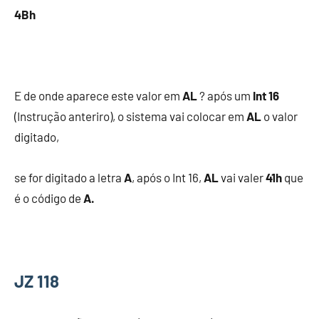
4Bh
E de onde aparece este valor em
AL
? após um
Int 16
(Instrução anteriro), o sistema vai colocar em
AL
o valor
digitado,
se for digitado a letra
A
, após o Int 16,
AL
vai valer
41h
que
é o código de
A.
JZ 118