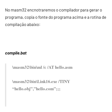
No masm32 encnotraremos o compilador para gerar o
programa, copia o fonte do programa acima e a rotina de
compilação abaixo:
compile.bat
\masm32\bin\ml /c /AT hello.asm
\masm32\bin\Link16.exe /TINY
“hello.obj”,”hello.com”;;;