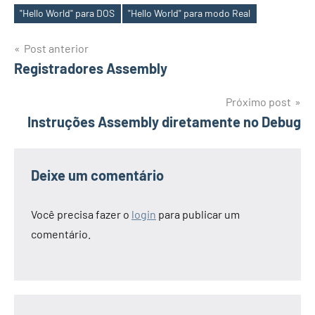
"Hello World" para DOS
"Hello World" para modo Real
Tags
Navegação
Post anterior
Registradores Assembly
de
Post
Próximo post
Instruções Assembly diretamente no Debug
Deixe um comentário
Você precisa fazer o
login
para publicar um
comentário.