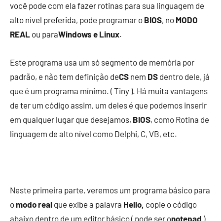
você pode com ela fazer rotinas para sua linguagem de
alto nível preferida, pode programar o
BIOS
, no
MODO
REAL
ou para
Windows e Linux
.
Este programa usa um só segmento de memória por
padrão, e não tem definição de
CS
nem
DS
dentro dele, já
que é um programa mínimo. ( Tiny ). Há muita vantagens
de ter um código assim, um deles é que podemos inserir
em qualquer lugar que desejamos,
BIOS
, como Rotina de
linguagem de alto nível como Delphi, C, VB, etc.
Neste primeira parte, veremos um programa básico para
o
modo real
que exibe a palavra
Hello,
copie o código
abaixo dentro de um editor básico ( pode ser o
notepad
)