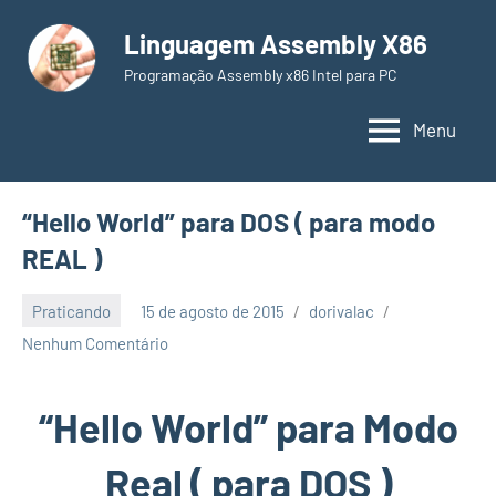
Pular
Linguagem Assembly X86
para
o
Programação Assembly x86 Intel para PC
conteúdo
Menu
“Hello World” para DOS ( para modo
REAL )
Praticando
15 de agosto de 2015
dorivalac
Nenhum Comentário
“Hello World” para Modo
Real ( para DOS )