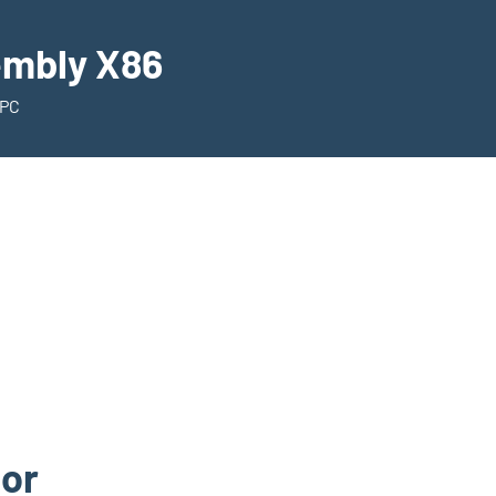
mbly X86
 PC
or