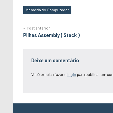
Memória do Computador
Tags
Navegação
Post anterior
Pilhas Assembly ( Stack )
de
Post
Deixe um comentário
Você precisa fazer o
login
para publicar um co