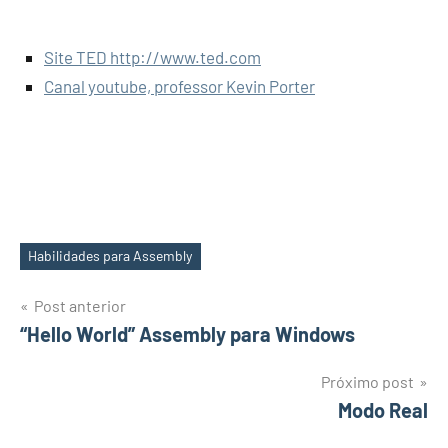
Site TED http://www.ted.com
Canal youtube, professor Kevin Porter
Habilidades para Assembly
Tags
Navegação
Post anterior
“Hello World” Assembly para Windows
de
Post
Próximo post
Modo Real